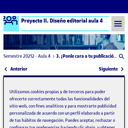
Logo Ágora
Proyecto II. Diseño editorial aula 4
Saltar al contenido
Semestre 20212 - Aula 4
3. ¡Ponle cara a tu publicación, diseña una portada!
Navegación de entradas
: Anna León – ¡Ponle cara a tu publicación, diseña
: 4. 
Anterior
Siguiente
Utilizamos
cookies
propias y de terceros para poder
ofrecerte correctamente todas las funcionalidades del
sitio web, con fines analíticos y para mostrarte publicidad
personalizada de acuerdo con un perfil elaborado a partir
de tus hábitos de navegación. Puedes aceptar, rechazar o
Publicado por
configurar tus preferencias haciendo clic abajo, u obtener