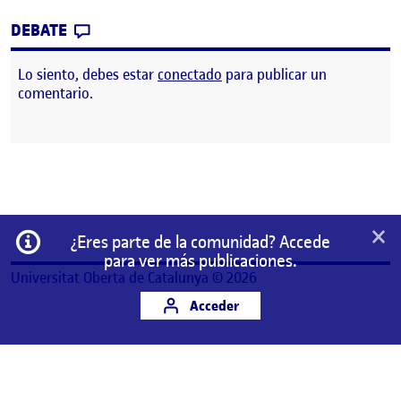
CONTRIBUTION
0
EN 3. ¡PONLE CARA A TU PUBLICACIÓN, D
DEBATE
Lo siento, debes estar
conectado
para publicar un
comentario.
×
Información
¿Eres parte de la comunidad? Accede
para ver más publicaciones.
Universitat Oberta de Catalunya © 2026
Acceder
Este es un espacio de trabajo personal de un/a
estudiante de la Universitat Oberta de Catalunya.
Cualquier contenido publicado en este espacio es