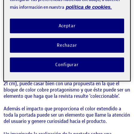
3. ¡Ponle cara a tu publicació
más información en nuestra
política de cookies.
Publicado por
Lucia Díez Concari
Visibilidad:
Fecha de publicación
6 abril, 2022 8:47 am
en 3. ¡Ponle cara a tu publicación, dise
Pública
-
6 Abr 2022
-
comentario
Aceptar
Retomando los referentes que he localizado en la primera
actividad (en el caso de la portada me he basado
Rechazar
principalmente en ‘EL MÓN d’AHIR’) he decidido proponer
una portada que propusiera un cromatismo asociado a cada
número por lo que he distribuido los elementos sobre un
fondo de color.
Configurar
He pensado que el formato de la revista al ser reducido (17 x
21 cm), puede casar bien con una propuesta en la que el
bloque de color cobre protagonismo y que éste puede ser un
elemento que haga que la revista resulte ‘coleccionable’.
Además el impacto que proporciona el color extendido a
toda la portada puede ser un elemento que llame la atención
del usuario y genere curiosidad hacia el producto.
He imaginado la realización de la portada sobre una