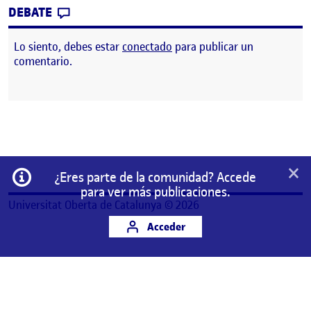
CONTRIBUTION
0
EN 4. ¡VAMOS AL INTERIOR DE LA PUBLIC
DEBATE
Lo siento, debes estar
conectado
para publicar un
comentario.
×
Información
¿Eres parte de la comunidad? Accede
para ver más publicaciones.
Universitat Oberta de Catalunya © 2026
Acceder
Este es un espacio de trabajo personal de un/a
estudiante de la Universitat Oberta de Catalunya.
Cualquier contenido publicado en este espacio es