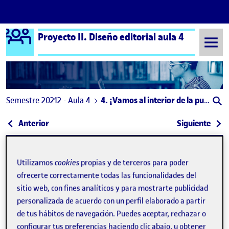
Logo Ágora
Proyecto II. Diseño editorial aula 4
Saltar al contenido
Semestre 20212 - Aula 4
4. ¡Vamos al interior de la publicación!
Navegación de entradas
: 3. ¡Ponle cara a tu publicación, diseña una porta
: 5. 
Anterior
Siguiente
4. ¡Vamos al interior de la pub
Publicado por
Utilizamos
cookies
propias y de terceros para poder
Publicado por
Lucia Díez Concari
ofrecerte correctamente todas las funcionalidades del
Visibilidad:
Fecha de publicación
en 4. ¡Vamos al interior de la publicac
Pública
-
25 Abr 2022
-
comentario
sitio web, con fines analíticos y para mostrarte publicidad
personalizada de acuerdo con un perfil elaborado a partir
¡Hola a todxs!
de tus hábitos de navegación. Puedes aceptar, rechazar o
configurar tus preferencias haciendo clic abajo, u obtener