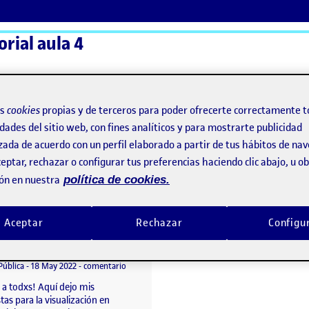
orial aula 4
ActiFolios
Ay
os
cookies
propias y de terceros para poder ofrecerte correctamente t
dades del sitio web, con fines analíticos y para mostrarte publicidad
zada de acuerdo con un perfil elaborado a partir de tus hábitos de na
eptar, rechazar o configurar tus preferencias haciendo clic abajo, u 
ón en nuestra
política de cookies.
Aceptar
Rechazar
Configu
5. ¡Saltamos a la pantalla!
o por
Publicado por
Lucia Díez Concari
Pantalla! Anna León
Visibilidad:
Fecha de publicación
18 mayo, 2022 7:30 am
en 5. ¡Saltamos a la pantalla!
Pública
-
18 May 2022
-
comentario
 a todxs! Aquí dejo mis
as para la visualización en