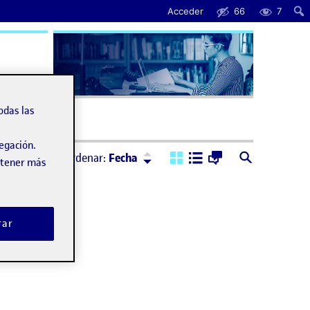
Acceder
66
7
uda
odas las
vegación.
Ordenar:
Descendente
Ordenar:
Fecha
obtener más
rar