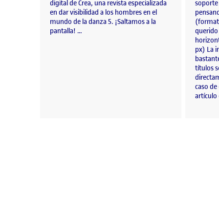
digital de Crea, una revista especializada
soporte
en dar visibilidad a los hombres en el
pensand
mundo de la danza 5. ¡Saltamos a la
(formato
pantalla! …
querido
horizont
px) La 
bastante
títulos 
directam
caso de 
artícul