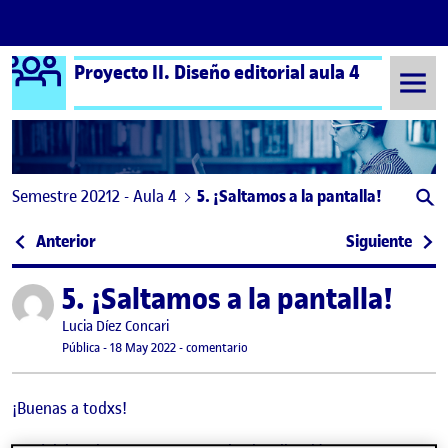
Logo Ágora
Proyecto II. Diseño editorial aula 4
Saltar al contenido
Semestre 20212 - Aula 4
5. ¡Saltamos a la pantalla!
Navegación de entradas
: 5. ¡Saltamos a la pantalla!
: 5. 
Anterior
Siguiente
5. ¡Saltamos a la pantalla!
Publicado por
Publicado por
Lucia Díez Concari
Visibilidad:
Fecha de publicación
18 mayo, 2022 7:30 am
en 5. ¡Saltamos a la pantalla!
Pública
-
18 May 2022
-
comentario
¡Buenas a todxs!