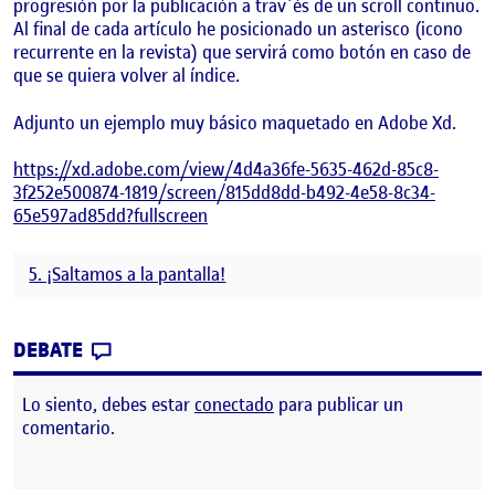
progresión por la publicación a trav´és de un scroll continuo.
Al final de cada artículo he posicionado un asterisco (icono
recurrente en la revista) que servirá como botón en caso de
que se quiera volver al índice.
Adjunto un ejemplo muy básico maquetado en Adobe Xd.
https://xd.adobe.com/view/4d4a36fe-5635-462d-85c8-
3f252e500874-1819/screen/815dd8dd-b492-4e58-8c34-
65e597ad85dd?fullscreen
5. ¡Saltamos a la pantalla!
CONTRIBUTION
0
EN 5. ¡SALTAMOS A LA PANTALLA!
DEBATE
Lo siento, debes estar
conectado
para publicar un
comentario.