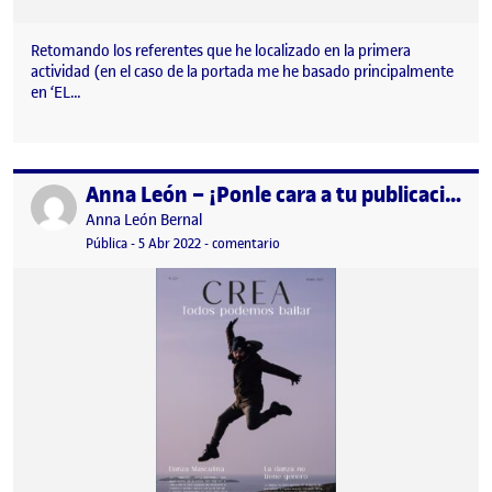
Retomando los referentes que he localizado en la primera
actividad (en el caso de la portada me he basado principalmente
en ‘EL…
Anna León – ¡Ponle cara a tu publicación, diseña una portada!
Publicado por
Publicado por
Anna León Bernal
Visibilidad:
Fecha de publicación
en Anna León – ¡Ponle cara a tu pub
Pública
-
5 Abr 2022
-
comentario