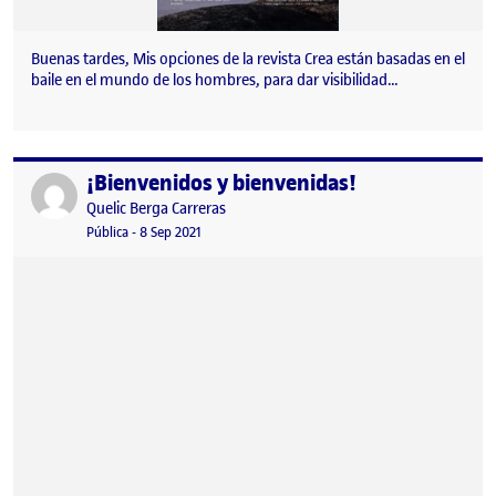
Buenas tardes, Mis opciones de la revista Crea están basadas en el
baile en el mundo de los hombres, para dar visibilidad…
¡Bienvenidos y bienvenidas!
Publicado por
Publicado por
Quelic Berga Carreras
Visibilidad:
Fecha de publicación
9 septiembre, 2021 2:49 pm
Pública
-
8 Sep 2021