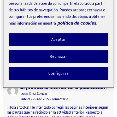
personalizada de acuerdo con un perfil elaborado a partir
5. ¡Saltamos a la pantalla!
Publicado por
de tus hábitos de navegación. Puedes aceptar, rechazar o
Publicado por
Lucia Díez Concari
configurar tus preferencias haciendo clic abajo, u obtener
Visibilidad:
Fecha de publicación
18 mayo, 2022 7:30 am
en 5. ¡Saltamos a la pantalla!
Pública
-
18 May 2022
-
comentario
más información en nuestra
política de cookies.
¡Buenas a todxs! Aquí dejo mis propuestas para la visualización
en soporte digital: he escogido maquetarlo pensando en el uso
desde un móvil (formato vertical 750 px x 1334 px). He querido
Aceptar
proponer también un formato horizontal para tablet ( 2732 px x
2048 px) La interacción que he imaginado es bastante intuitiva:
en el sumario los títulos serán interactivos y conducirán
Rechazar
directamente a la página del artículo, en caso de que no se
busque saltar a un artículo concreto…
Configurar
4. ¡Vamos al interior de la publicación!
Publicado por
Publicado por
Lucia Díez Concari
Visibilidad:
Fecha de publicación
en 4. ¡Vamos al interior de la publi
Pública
-
25 Abr 2022
-
comentario
¡Hola a todxs! He intentado corregir las páginas interiores según
las pautas que he recibido en la actividad anterior. Respecto al