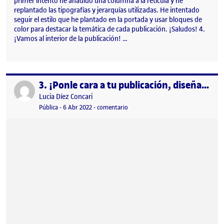
primer intento he añadido una columna a la retícula y he
replantado las tipografías y jerarquías utilizadas. He intentado
seguir el estilo que he plantado en la portada y usar bloques de
color para destacar la temática de cada publicación. ¡Saludos! 4.
¡Vamos al interior de la publicación! …
3. ¡Ponle cara a tu publicación, diseña una portada!
Publicado por
Publicado por
Lucia Díez Concari
Visibilidad:
Fecha de publicación
6 abril, 2022 8:47 am
en 3. ¡Ponle cara a tu publicación, 
Pública
-
6 Abr 2022
-
comentario