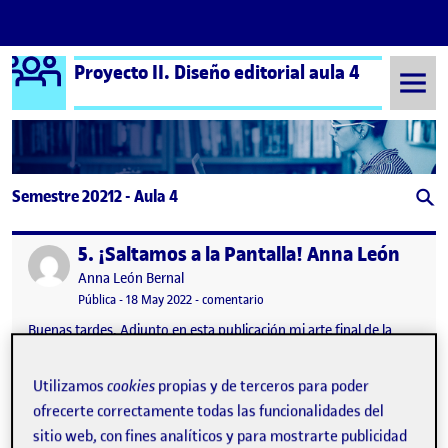
Logo Ágora
Proyecto II. Diseño editorial aula 4
Saltar al contenido
Semestre 20212 - Aula 4
5. ¡Saltamos a la Pantalla! Anna León
Publicado por
Publicado por
Anna León Bernal
Visibilidad:
Fecha de publicación
18 mayo, 2022 7:30 pm
en 5. ¡Saltamos a la Pantalla! Ann
Pública
-
18 May 2022
-
comentario
Buenas tardes, Adjunto en esta publicación mi arte final de la
publicación digital de Crea, una revista especializada en dar
visibilidad a los hombres en el mundo de la danza 5. ¡Saltamos a
Utilizamos
cookies
propias y de terceros para poder
la pantalla! …
ofrecerte correctamente todas las funcionalidades del
sitio web, con fines analíticos y para mostrarte publicidad